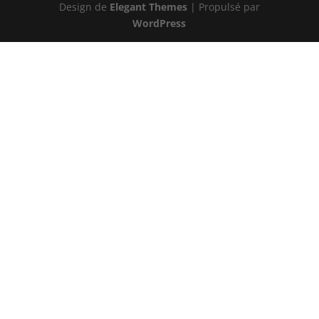
Design de
Elegant Themes
| Propulsé par
WordPress