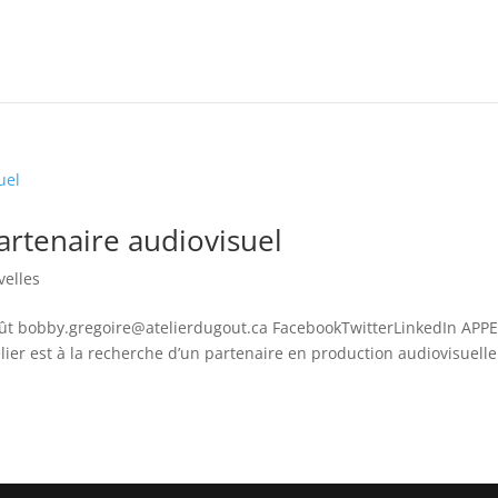
artenaire audiovisuel
elles
Goût bobby.gregoire@atelierdugout.ca FacebookTwitterLinkedIn APP
ier est à la recherche d’un partenaire en production audiovisuelle